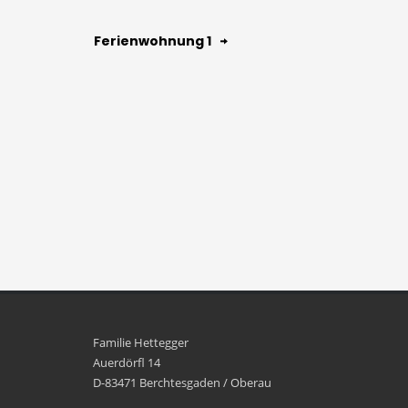
Ferienwohnung 1
Familie Hettegger
Auerdörfl 14
D-83471 Berchtesgaden / Oberau