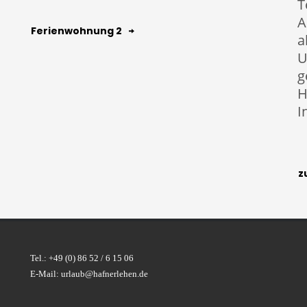
T
A
Ferienwohnung 2
a
U
g
H
I
z
Tel.: +49 (0) 86 52 / 6 15 06
E-Mail: urlaub@hafnerlehen.de