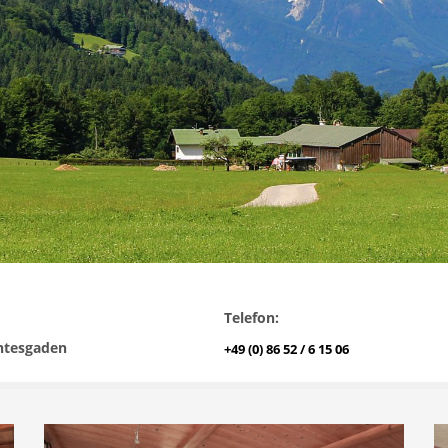
1
2
3
Telefon:
htesgaden
+49 (0) 86 52 / 6 15 06