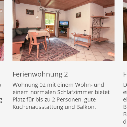
Ferienwohnung 2
F
5
Wohnung 02 mit einem Wohn- und
D
einem normalen Schlafzimmer bietet
e
g
Platz für bis zu 2 Personen, gute
e
Küchenausstattung und Balkon.
B
B
d